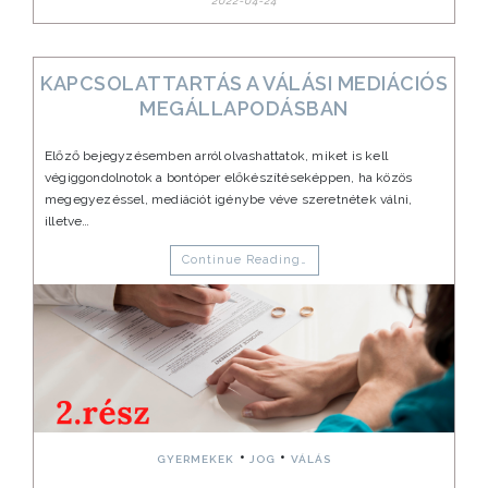
2022-04-24
KAPCSOLATTARTÁS A VÁLÁSI MEDIÁCIÓS
MEGÁLLAPODÁSBAN
Előző bejegyzésemben arról olvashattatok, miket is kell
végiggondolnotok a bontóper előkészítéseképpen, ha közös
megegyezéssel, mediációt igénybe véve szeretnétek válni,
illetve…
Continue Reading…
•
•
GYERMEKEK
JOG
VÁLÁS