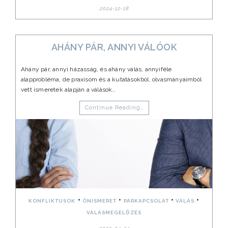
2024-12-18
AHÁNY PÁR, ANNYI VÁLÓOK
Ahány pár, annyi házasság, és ahány válás, annyiféle
alapprobléma, de praxisom és a kutatásokból, olvasmányaimból
vett ismeretek alapján a válások…
Continue Reading…
•
•
•
•
KONFLIKTUSOK
ÖNISMERET
PÁRKAPCSOLAT
VÁLÁS
VÁLÁSMEGELŐZÉS