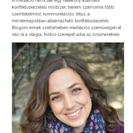
A mediáció nemcsak egy hatékony alternatív
konfliktuskezelési módszer, hanem számomra több:
szemléletmód, kommunikációs stílus, a
mindennapokban alkalmazható konfliktuskezelés.
Blogom ennek szellemében mediációs szemüvegen át
néz rá a világra, fontos szerepet adva az önismeretnek.