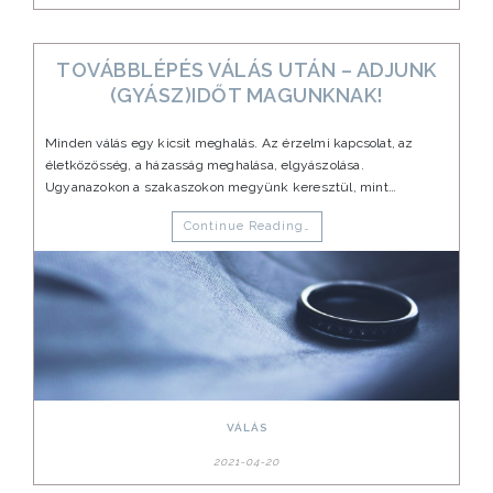
TOVÁBBLÉPÉS VÁLÁS UTÁN – ADJUNK
(GYÁSZ)IDŐT MAGUNKNAK!
Minden válás egy kicsit meghalás. Az érzelmi kapcsolat, az
életközösség, a házasság meghalása, elgyászolása.
Ugyanazokon a szakaszokon megyünk keresztül, mint…
Continue Reading…
VÁLÁS
2021-04-20