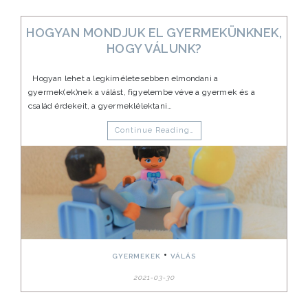
HOGYAN MONDJUK EL GYERMEKÜNKNEK,
HOGY VÁLUNK?
Hogyan lehet a legkíméletesebben elmondani a
gyermek(ek)nek a válást, figyelembe véve a gyermek és a
család érdekeit, a gyermeklélektani…
Continue Reading…
•
GYERMEKEK
VÁLÁS
2021-03-30