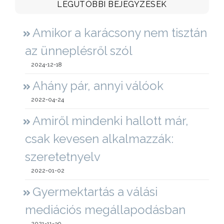
LEGUTÓBBI BEJEGYZÉSEK
Amikor a karácsony nem tisztán
az ünneplésről szól
2024-12-18
Ahány pár, annyi válóok
2022-04-24
Amiről mindenki hallott már,
csak kevesen alkalmazzák:
szeretetnyelv
2022-01-02
Gyermektartás a válási
mediációs megállapodásban
2021-11-30