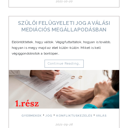
2021-10-20
SZÜLŐI FELÜGYELETI JOG A VÁLÁSI
MEDIÁCIÓS MEGÁLLAPODÁSBAN
Eldöntöttétek, hogy váltok. Végigfuttattátok, hogyan is tovább,
hogyan is megy majd az élet külön-külön. Miket is kell
végiggondolnotok a bontóper…
Continue Reading…
•
•
•
GYERMEKEK
JOG
KONFLIKTUSKEZELÉS
VÁLÁS
2021-09-26