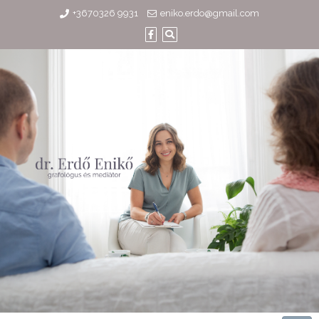
Skip
+3670326 9931
eniko.erdo@gmail.com
to
content