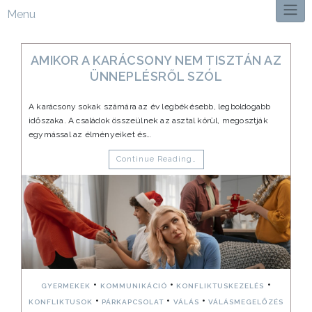
Menu
AMIKOR A KARÁCSONY NEM TISZTÁN AZ
ÜNNEPLÉSRŐL SZÓL
A karácsony sokak számára az év legbékésebb, legboldogabb
időszaka. A családok összeülnek az asztal körül, megosztják
egymással az élményeiket és…
Continue Reading…
•
•
•
GYERMEKEK
KOMMUNIKÁCIÓ
KONFLIKTUSKEZELÉS
•
•
•
KONFLIKTUSOK
PÁRKAPCSOLAT
VÁLÁS
VÁLÁSMEGELŐZÉS