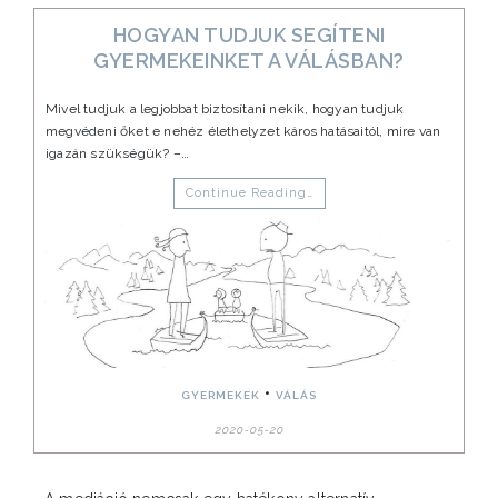
HOGYAN TUDJUK SEGÍTENI
GYERMEKEINKET A VÁLÁSBAN?
Mivel tudjuk a legjobbat biztosítani nekik, hogyan tudjuk
megvédeni őket e nehéz élethelyzet káros hatásaitól, mire van
igazán szükségük? –…
Continue Reading…
•
GYERMEKEK
VÁLÁS
2020-05-20