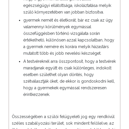
egészségügyi ellátottsága, iskoláztatása melyik
szülő környezetében van jobban biztosítva.
gyermek nemét és életkorát, bár ez csak az ügy
valamennyi körülmények egymással
összefüggésben történő vizsgálata során
értékelhető, különösen azzal kapcsolatban, hogy
a gyermek nemére és korára melyik házastárs
mutatott több és jobb nevelési készséget.
A testvéreknél arra összpontosít, hogy a testvérek
maradjanak együtt és csak különleges, indokolt
esetben születhet olyan döntés, hogy
szétválasztják őket, de ekkor is gondoskodni kell,
hogy a gyermekek egymással rendszeresen
érintkezzenek.
Összességében a szülői felügyeleti jog egy rendkívül
széles szabályozási terület, sok mindent felölelve, az