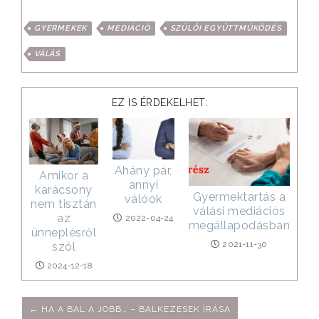
GYERMEKEK
MEDIÁCIÓ
SZÜLŐI EGYÜTTMŰKÖDÉS
VÁLÁS
EZ IS ÉRDEKELHET:
Ahány pár,
Amikor a
annyi
karácsony
Gyermektartás a
válóok
nem tisztán
válási mediációs
az
2022-04-24
megállapodásban
ünneplésről
2021-11-30
szól
2024-12-18
← HA A BAL A JOBB… – BALKEZESEK ÍRÁSA