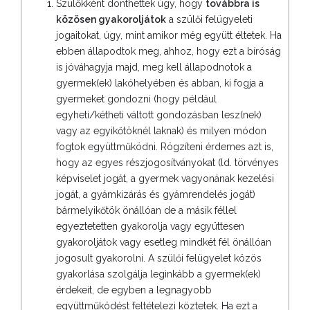
Szülőkként dönthettek úgy, hogy
továbbra is
közösen gyakoroljátok
a szülői felügyeleti
jogaitokat, úgy, mint amikor még együtt éltetek. Ha
ebben állapodtok meg, ahhoz, hogy ezt a bíróság
is jóváhagyja majd, meg kell állapodnotok a
gyermek(ek) lakóhelyében és abban, ki fogja a
gyermeket gondozni (hogy például
egyheti/kétheti váltott gondozásban lesz(nek)
vagy az egyikőtöknél laknak) és milyen módon
fogtok együttműködni. Rögzíteni érdemes azt is,
hogy az egyes részjogosítványokat (ld. törvényes
képviselet jogát, a gyermek vagyonának kezelési
jogát, a gyámkizárás és gyámrendelés jogát)
bármelyikőtök önállóan de a másik féllel
egyeztetetten gyakorolja vagy együttesen
gyakoroljátok vagy esetleg mindkét fél önállóan
jogosult gyakorolni. A szülői felügyelet közös
gyakorlása szolgálja leginkább a gyermek(ek)
érdekeit, de egyben a legnagyobb
együttműködést feltételezi köztetek. Ha ezt a