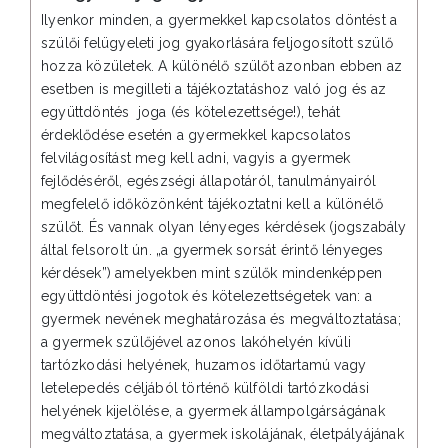
Ilyenkor minden, a gyermekkel kapcsolatos döntést a
szülői felügyeleti jog gyakorlására feljogosított szülő
hozza közületek. A különélő szülőt azonban ebben az
esetben is megilleti a tájékoztatáshoz való jog és az
együttdöntés joga (és kötelezettsége!), tehát
érdeklődése esetén a gyermekkel kapcsolatos
felvilágosítást meg kell adni, vagyis a gyermek
fejlődéséről, egészségi állapotáról, tanulmányairól
megfelelő időközönként tájékoztatni kell a különélő
szülőt. És vannak olyan lényeges kérdések (jogszabály
által felsorolt ún. „a gyermek sorsát érintő lényeges
kérdések”) amelyekben mint szülők mindenképpen
együttdöntési jogotok és kötelezettségetek van: a
gyermek nevének meghatározása és megváltoztatása;
a gyermek szülőjével azonos lakóhelyén kívüli
tartózkodási helyének, huzamos időtartamú vagy
letelepedés céljából történő külföldi tartózkodási
helyének kijelölése, a gyermek állampolgárságának
megváltoztatása, a gyermek iskolájának, életpályájának