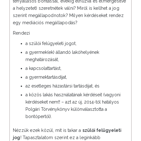
tényállásos bontással, évekig elhúzva és elmérgesítve
a helyzetet) szeretnétek válni? Miről is kellhet a jog
szerint megállapodnotok? Milyen kérdéseket rendez
egy mediációs megállapodás?
Rendezi
a szülői felügyeleti jogot,
a gyermek(ek) állandó lakóhelyének
meghatározását,
a kapcsolattartást,
a gyermektartásdíjat,
az esetleges házastársi tartásdíjat, és
a közös lakás használatának kérdéseit (vagyoni
kérdéseket nem!! – azt az új, 2014-től hatályos
Polgári Törvénykönyv különválasztotta a
bontópertől).
Nézzük ezek közül, mit is takar a
szülői felügyeleti
jog
! Tapasztalatom szerint ez a leginkább