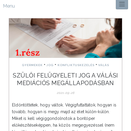
Menu
•
•
•
GYERMEKEK
JOG
KONFLIKTUSKEZELÉS
VÁLÁS
SZÜLŐI FELÜGYELETI JOG A VÁLÁSI
MEDIÁCIÓS MEGÁLLAPODÁSBAN
2021-09-26
Eldöntöttétek, hogy váltok. Végigfuttattátok, hogyan is
tovább, hogyan is megy majd az élet külön-külön.
Miket is kell végiggondolnotok a bontóper
előkészítéseképpen, ha közös megegyezéssel (nem