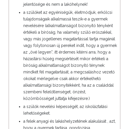
jelentősége és nem a lakóhelynek!
a szülőket az egyéniségük, életmódjuk, erkölcsi
tulajdonságaik alkalmassá teszik-e a gyermek
nevelésére (alkalmatlanságot bizonyító tényként
értékeli a bíróság, ha valamely szülő erőszakkal,
vagy más jogellenes magatartással tartja magánál
vagy folytonosan új pereket indít, hogy a gyermek
az „övé legyen”, itt érdemes kitérni arra, hogy a
házastársi hűség megsértését mikor értékeli a
bíróság alkalmatlanságot bizonyító ténynek:
mindkét fél magatartását, a megcsaláshoz vezető
okokat mérlegelve csak akkor értékelhető
alkalmatlansági bizonyítékként, ha az a családdal
szembeni felelőtlenséget, önzést,
közömbösséget juttatja kifejezésre.)
a szülők nevelési képességét, az iskoláztatási
lehetőségeket.
a felek anyagi és lakáshelyzetének alakulását , azt,
hogy a gyermek tartása, gondozása,