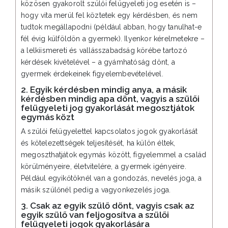
közösen gyakorolt szülői felügyeleti jog esetén is –
hogy vita merül fel köztetek egy kérdésben, és nem
tudtok megállapodni (például abban, hogy tanulhat-e
fél évig külföldön a gyermek). Ilyenkor kérelmetekre –
a lelkiismereti és vallásszabadság körébe tartozó
kérdések kivételével – a gyámhatóság dönt, a
gyermek érdekeinek figyelembevételével.
2. Egyik kérdésben mindig anya, a másik
kérdésben mindig apa dönt, vagyis a szülői
felügyeleti jog gyakorlását megosztjátok
egymás közt
A szülői felügyelettel kapcsolatos jogok gyakorlását
és kötelezettségek teljesítését, ha külön éltek,
megoszthatjátok egymás között, figyelemmel a család
körülményeire, életvitelére, a gyermek igényeire.
Például egyikőtöknél van a gondozás, nevelés joga, a
másik szülőnél pedig a vagyonkezelés joga.
3. Csak az egyik szülő dönt, vagyis csak az
egyik szülő van feljogosítva a szülői
felügyeleti jogok gyakorlására