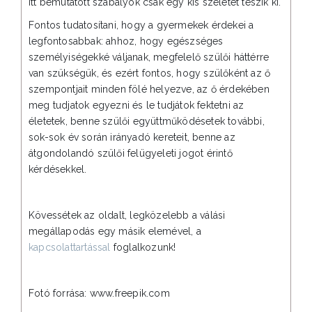
itt bemutatott szabályok csak egy kis szeletét teszik ki.
Fontos tudatosítani, hogy a gyermekek érdekei a
legfontosabbak: ahhoz, hogy egészséges
személyiségekké váljanak, megfelelő szülői háttérre
van szükségük, és ezért fontos, hogy szülőként az ő
szempontjait minden fölé helyezve, az ő érdekében
meg tudjatok egyezni és le tudjátok fektetni az
életetek, benne szülői együttműködésetek további,
sok-sok év során irányadó kereteit, benne az
átgondolandó szülői felügyeleti jogot érintő
kérdésekkel.
Kövessétek az oldalt, legközelebb a válási
megállapodás egy másik elemével, a
kapcsolattartással
foglalkozunk!
Fotó forrása: www.freepik.com