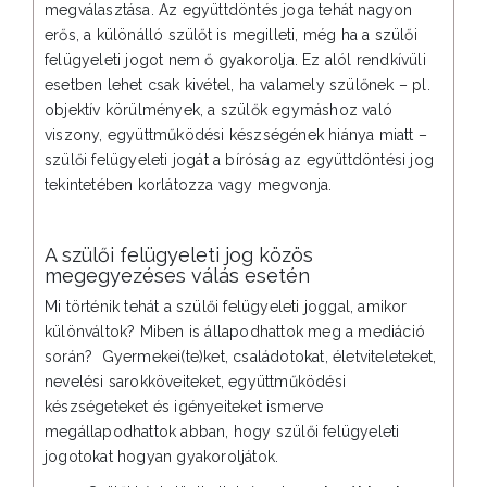
megválasztása. Az együttdöntés joga tehát nagyon
erős, a különálló szülőt is megilleti, még ha a szülői
felügyeleti jogot nem ő gyakorolja. Ez alól rendkívüli
esetben lehet csak kivétel, ha valamely szülőnek – pl.
objektív körülmények, a szülők egymáshoz való
viszony, együttműködési készségének hiánya miatt –
szülői felügyeleti jogát a bíróság az együttdöntési jog
tekintetében korlátozza vagy megvonja.
A szülői felügyeleti jog közös
megegyezéses válás esetén
Mi történik tehát a szülői felügyeleti joggal, amikor
különváltok? Miben is állapodhattok meg a mediáció
során? Gyermekei(te)ket, családotokat, életviteleteket,
nevelési sarokköveiteket, együttműködési
készségeteket és igényeiteket ismerve
megállapodhattok abban, hogy szülői felügyeleti
jogotokat hogyan gyakoroljátok.