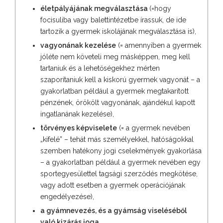
életpályájának megválasztása
(=hogy
focisuliba vagy balettintézetbe írassuk, de ide
tartozik a gyermek iskolájának megválasztása is),
vagyonának kezelése
(= amennyiben a gyermek
jóléte nem követeli meg másképpen, meg kell
tartaniuk és a lehetőségekhez mérten
szaporítaniuk kell a kiskorú gyermek vagyonát – a
gyakorlatban például a gyermek megtakarított
pénzének, örökölt vagyonának, ajándékul kapott
ingatlanának kezelése),
törvényes képviselete
(= a gyermek nevében
„kifelé” – tehát más személyekkel, hatóságokkal
szemben hatékony jogi cselekmények gyakorlása
– a gyakorlatban például a gyermek nevében egy
sportegyesülettel tagsági szerződés megkötése,
vagy adott esetben a gyermek operációjának
engedélyezése),
a gyámnevezés, és a gyámság viseléséből
való kizárás joga.