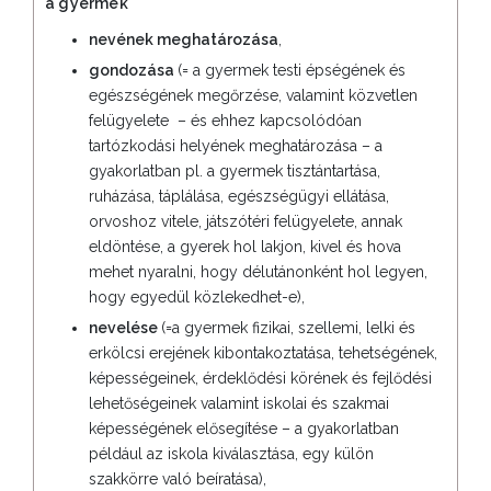
a gyermek
nevének meghatározása
,
gondozása
(= a gyermek testi épségének és
egészségének megőrzése, valamint közvetlen
felügyelete – és ehhez kapcsolódóan
tartózkodási helyének meghatározása – a
gyakorlatban pl. a gyermek tisztántartása,
ruházása, táplálása, egészségügyi ellátása,
orvoshoz vitele, játszótéri felügyelete, annak
eldöntése, a gyerek hol lakjon, kivel és hova
mehet nyaralni, hogy délutánonként hol legyen,
hogy egyedül közlekedhet-e),
nevelése
(=a gyermek fizikai, szellemi, lelki és
erkölcsi erejének kibontakoztatása, tehetségének,
képességeinek, érdeklődési körének és fejlődési
lehetőségeinek valamint iskolai és szakmai
képességének elősegítése – a gyakorlatban
például az iskola kiválasztása, egy külön
szakkörre való beíratása),