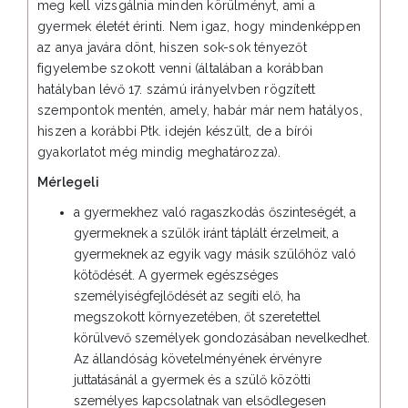
meg kell vizsgálnia minden körülményt, ami a
gyermek életét érinti. Nem igaz, hogy mindenképpen
az anya javára dönt, hiszen sok-sok tényezőt
figyelembe szokott venni (általában a korábban
hatályban lévő 17. számú irányelvben rögzített
szempontok mentén, amely, habár már nem hatályos,
hiszen a korábbi Ptk. idején készült, de a bírói
gyakorlatot még mindig meghatározza).
Mérlegeli
a gyermekhez való ragaszkodás őszinteségét, a
gyermeknek a szülők iránt táplált érzelmeit, a
gyermeknek az egyik vagy másik szülőhöz való
kötődését. A gyermek egészséges
személyiségfejlődését az segíti elő, ha
megszokott környezetében, őt szeretettel
körülvevő személyek gondozásában nevelkedhet.
Az állandóság követelményének érvényre
juttatásánál a gyermek és a szülő közötti
személyes kapcsolatnak van elsődlegesen