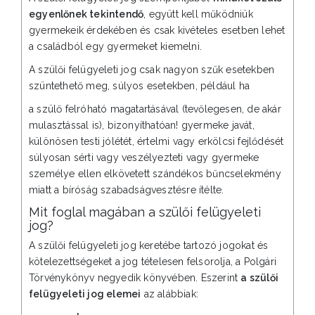
egyenlőnek tekintendő
, együtt kell működniük
gyermekeik érdekében és csak kivételes esetben lehet
a családból egy gyermeket kiemelni.
A szülői felügyeleti jog csak nagyon szűk esetekben
szüntethető meg, súlyos esetekben, például ha
a szülő felróható magatartásával (tevőlegesen, de akár
mulasztással is), bizonyíthatóan! gyermeke javát,
különösen testi jólétét, értelmi vagy erkölcsi fejlődését
súlyosan sérti vagy veszélyezteti vagy gyermeke
személye ellen elkövetett szándékos bűncselekmény
miatt a bíróság szabadságvesztésre ítélte.
Mit foglal magában a szülői felügyeleti
jog?
A szülői felügyeleti jog keretébe tartozó jogokat és
kötelezettségeket a jog tételesen felsorolja, a Polgári
Törvénykönyv negyedik könyvében. Eszerint
a szülői
felügyeleti jog elemei
az alábbiak: