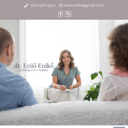
Skip
+3670326 9931
eniko.erdo@gmail.com
to
content