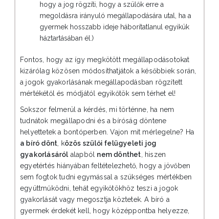
hogy a jog rögzíti, hogy a szülők erre a
megoldásra irányuló megállapodására utal, ha a
gyermek hosszabb ideje háborítatlanul egyikük
háztartásában él.)
Fontos, hogy az így megkötött megállapodásotokat
kizárólag közösen módosíthatjátok a későbbiek során,
a jogok gyakorlásának megállapodásban rögzített
mértékétől és módjától egyikőtök sem térhet el!
Sokszor felmerül a kérdés, mi történne, ha nem
tudnátok megállapodni és a bíróság döntene
helyettetek a bontóperben. Vajon mit mérlegelne? Ha
a bíró dönt
, k
özös szülői felügyeleti jog
gyakorlásáról
alapból
nem dönthet
, hiszen
egyetértés hiányában feltételezhető, hogy a jövőben
sem fogtok tudni egymással a szükséges mértékben
együttműködni, tehát egyikőtökhöz teszi a jogok
gyakorlását vagy megosztja köztetek. A bíró a
gyermek érdekét kell, hogy középpontba helyezze,