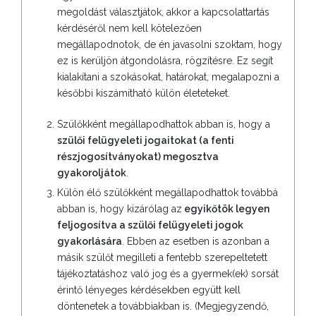
megoldást választjátok, akkor a kapcsolattartás
kérdéséről nem kell kötelezően
megállapodnotok, de én javasolni szoktam, hogy
ez is kerüljön átgondolásra, rögzítésre. Ez segít
kialakítani a szokásokat, határokat, megalapozni a
későbbi kiszámítható külön életeteket.
Szülőkként megállapodhattok abban is, hogy a
szülői felügyeleti jogaitokat (a fenti
részjogosítványokat) megosztva
gyakoroljátok
.
Külön élő szülőkként megállapodhattok továbbá
abban is, hogy kizárólag az
egyikőtök legyen
feljogosítva a szülői felügyeleti jogok
gyakorlására
. Ebben az esetben is azonban a
másik szülőt megilleti a fentebb szerepeltetett
tájékoztatáshoz való jog és a gyermek(ek) sorsát
érintő lényeges kérdésekben együtt kell
döntenetek a továbbiakban is. (Megjegyzendő,