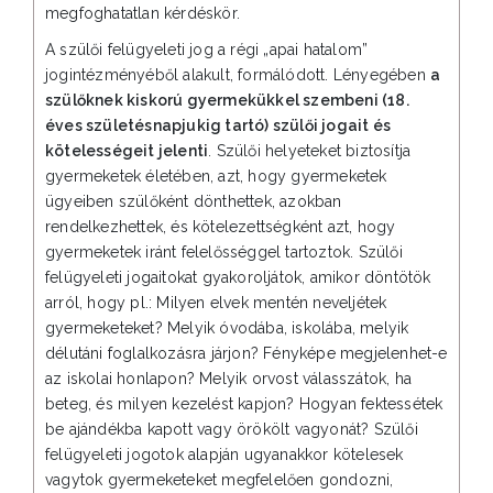
megfoghatatlan kérdéskör.
A szülői felügyeleti jog a régi „apai hatalom”
jogintézményéből alakult, formálódott. Lényegében
a
szülőknek kiskorú gyermekükkel szembeni (18.
éves születésnapjukig tartó) szülői jogait és
kötelességeit jelenti
. Szülői helyeteket biztosítja
gyermeketek életében, azt, hogy gyermeketek
ügyeiben szülőként dönthettek, azokban
rendelkezhettek, és kötelezettségként azt, hogy
gyermeketek iránt felelősséggel tartoztok. Szülői
felügyeleti jogaitokat gyakoroljátok, amikor döntötök
arról, hogy pl.: Milyen elvek mentén neveljétek
gyermeketeket? Melyik óvodába, iskolába, melyik
délutáni foglalkozásra járjon? Fényképe megjelenhet-e
az iskolai honlapon? Melyik orvost válasszátok, ha
beteg, és milyen kezelést kapjon? Hogyan fektessétek
be ajándékba kapott vagy örökölt vagyonát? Szülői
felügyeleti jogotok alapján ugyanakkor kötelesek
vagytok gyermeketeket megfelelően gondozni,