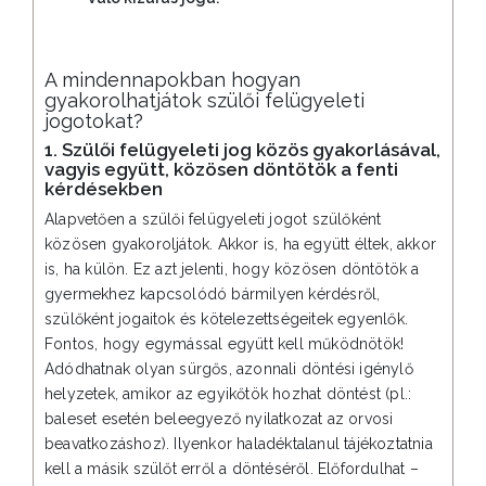
A mindennapokban hogyan
gyakorolhatjátok szülői felügyeleti
jogotokat?
1. Szülői felügyeleti jog közös gyakorlásával,
vagyis együtt, közösen döntötök a fenti
kérdésekben
Alapvetően a szülői felügyeleti jogot szülőként
közösen gyakoroljátok. Akkor is, ha együtt éltek, akkor
is, ha külön. Ez azt jelenti, hogy közösen döntötök a
gyermekhez kapcsolódó bármilyen kérdésről,
szülőként jogaitok és kötelezettségeitek egyenlők.
Fontos, hogy egymással együtt kell működnötök!
Adódhatnak olyan sürgős, azonnali döntési igénylő
helyzetek, amikor az egyikőtök hozhat döntést (pl.:
baleset esetén beleegyező nyilatkozat az orvosi
beavatkozáshoz). Ilyenkor haladéktalanul tájékoztatnia
kell a másik szülőt erről a döntéséről. Előfordulhat –