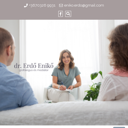
Skip
+3670326 9931
eniko.erdo@gmail.com
to
content