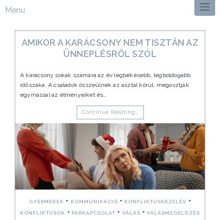
Menu
AMIKOR A KARÁCSONY NEM TISZTÁN AZ
ÜNNEPLÉSRŐL SZÓL
A karácsony sokak számára az év legbékésebb, legboldogabb
időszaka. A családok összeülnek az asztal körül, megosztják
egymással az élményeiket és…
Continue Reading…
•
•
•
GYERMEKEK
KOMMUNIKÁCIÓ
KONFLIKTUSKEZELÉS
•
•
•
KONFLIKTUSOK
PÁRKAPCSOLAT
VÁLÁS
VÁLÁSMEGELŐZÉS