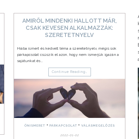
AMIRŐL MINDENKI HALLOTT MÁR,
CSAK KEVESEN ALKALMAZZÁK:
SZERETETNYELV
Hiába ismert és kedvelt téma a szeretetnyelv, mégis sok
párkapcsolat csúszik el azon, hogy nem ismerjük igazán a
sajátunkat és…
Continue Reading…
•
•
•
ÖNISMERET
PÁRKAPCSOLAT
VÁLÁSMEGELŐZÉS
2022-01-02