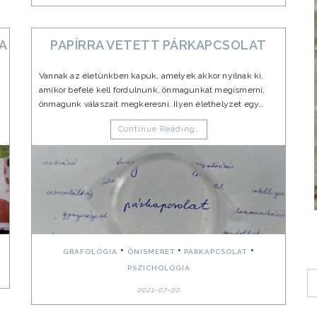
SA
PAPÍRRA VETETT PÁRKAPCSOLAT
Vannak az életünkben kapuk, amelyek akkor nyílnak ki,
amikor befelé kell fordulnunk, önmagunkat megismerni,
önmagunk válaszait megkeresni. Ilyen élethelyzet egy…
Continue Reading…
•
•
•
GRAFOLÓGIA
ÖNISMERET
PÁRKAPCSOLAT
PSZICHOLÓGIA
2021-07-02