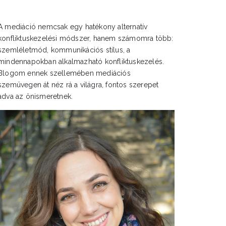
A mediáció nemcsak egy hatékony alternatív
konfliktuskezelési módszer, hanem számomra több:
szemléletmód, kommunikációs stílus, a
mindennapokban alkalmazható konfliktuskezelés.
Blogom ennek szellemében mediációs
szemüvegen át néz rá a világra, fontos szerepet
adva az önismeretnek.