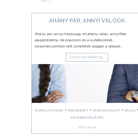
AHÁNY PÁR, ANNYI VÁLÓOK
Ahány pár, annyi házasság, és ahány válás, annyiféle
alapprobléma, de praxisom és a kutatásokból,
olvasmányaimból vett ismeretek alapján a válások…
Continue Reading…
•
•
•
KONFLIKTUSOK
ÖNISMERET
PÁRKAPCSOLAT
VÁLÁS
VÁLÁSMEGELŐZÉS
2022-04-24