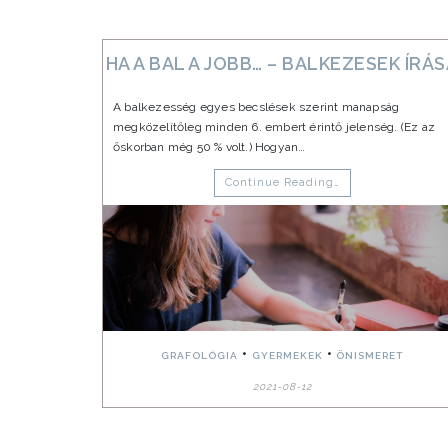
HA A BAL A JOBB… – BALKEZESEK ÍRÁ
A balkezesség egyes becslések szerint manapság
megközelítőleg minden 6. embert érintő jelenség. (Ez az
őskorban még 50 % volt.) Hogyan…
Continue Reading…
•
•
GRAFOLÓGIA
GYERMEKEK
ÖNISMERET
2021-08-12