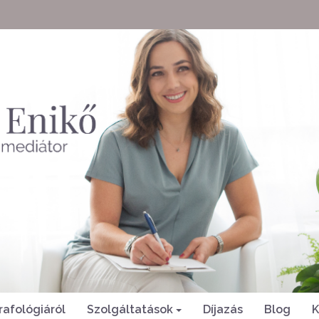
rafológiáról
Szolgáltatások
Díjazás
Blog
K