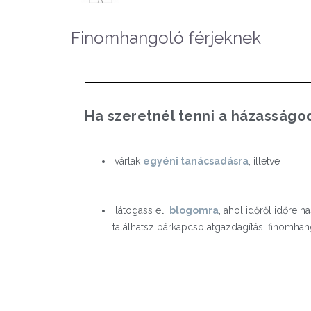
Finomhangoló férjeknek
H
a szeretnél tenni a házasságo
várlak
egyéni tanácsadásra
, illetve
látogass el
blogomra
, ahol időről időre h
találhatsz párkapcsolatgazdagítás, finomha