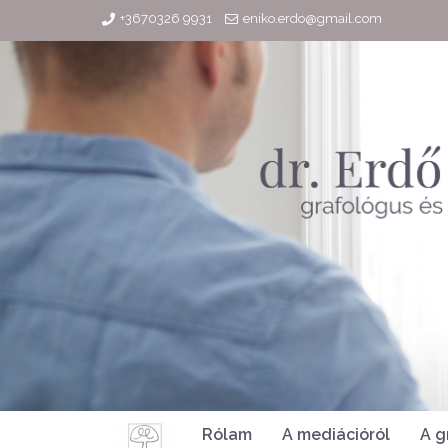
+3670326 9931
eniko.erdo@gmail.com
Rólam
A mediációról
A g