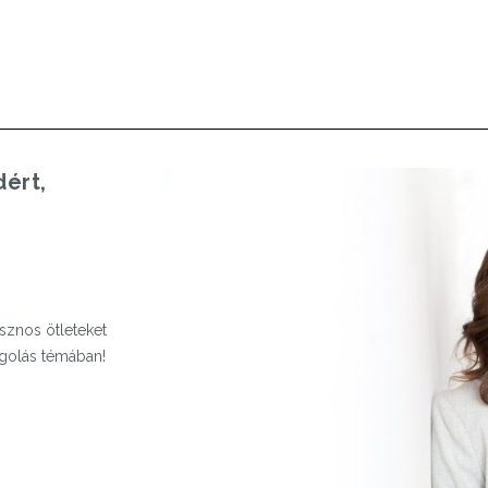
dért,
asznos ötleteket
ngolás témában!