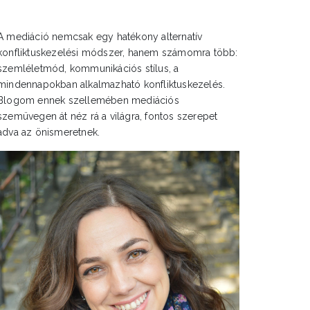
A mediáció nemcsak egy hatékony alternatív
konfliktuskezelési módszer, hanem számomra több:
szemléletmód, kommunikációs stílus, a
mindennapokban alkalmazható konfliktuskezelés.
Blogom ennek szellemében mediációs
szemüvegen át néz rá a világra, fontos szerepet
adva az önismeretnek.