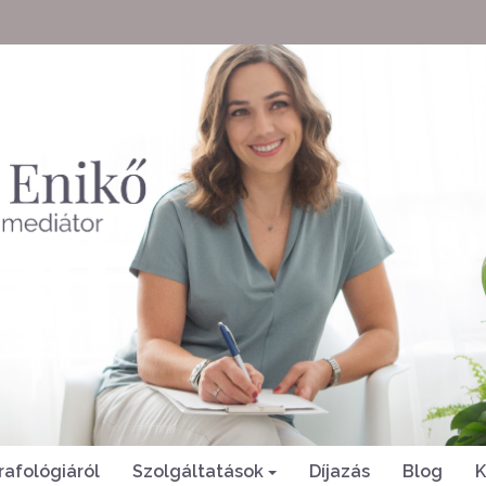
rafológiáról
Szolgáltatások
Díjazás
Blog
K