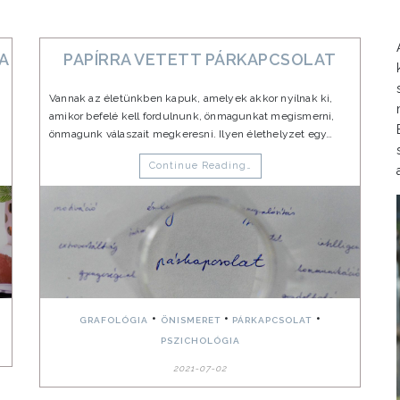
SA
PAPÍRRA VETETT PÁRKAPCSOLAT
Vannak az életünkben kapuk, amelyek akkor nyílnak ki,
amikor befelé kell fordulnunk, önmagunkat megismerni,
önmagunk válaszait megkeresni. Ilyen élethelyzet egy…
Continue Reading…
•
•
•
GRAFOLÓGIA
ÖNISMERET
PÁRKAPCSOLAT
PSZICHOLÓGIA
2021-07-02