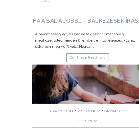
HA A BAL A JOBB… – BALKEZESEK ÍRÁ
A balkezesség egyes becslések szerint manapság
megközelítőleg minden 6. embert érintő jelenség. (Ez az
őskorban még 50 % volt.) Hogyan…
Continue Reading…
•
•
GRAFOLÓGIA
GYERMEKEK
ÖNISMERET
2021-08-12