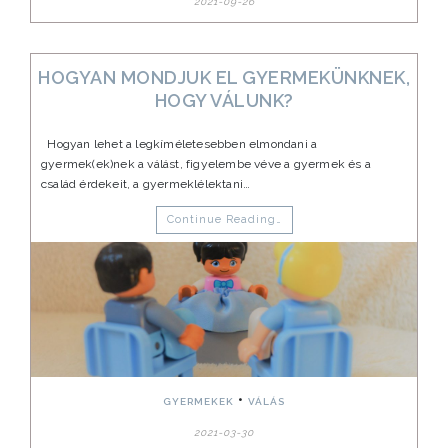
2021-09-26
HOGYAN MONDJUK EL GYERMEKÜNKNEK,
HOGY VÁLUNK?
Hogyan lehet a legkíméletesebben elmondani a
gyermek(ek)nek a válást, figyelembe véve a gyermek és a
család érdekeit, a gyermeklélektani…
Continue Reading…
•
GYERMEKEK
VÁLÁS
2021-03-30