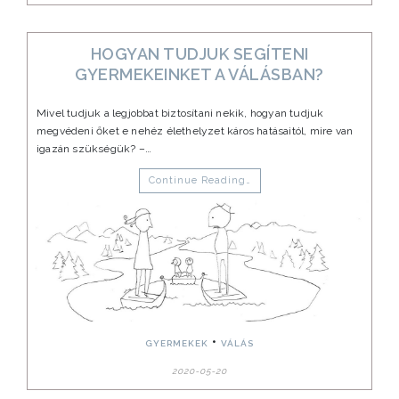
HOGYAN TUDJUK SEGÍTENI
GYERMEKEINKET A VÁLÁSBAN?
Mivel tudjuk a legjobbat biztosítani nekik, hogyan tudjuk
megvédeni őket e nehéz élethelyzet káros hatásaitól, mire van
igazán szükségük? –…
Continue Reading…
•
GYERMEKEK
VÁLÁS
2020-05-20