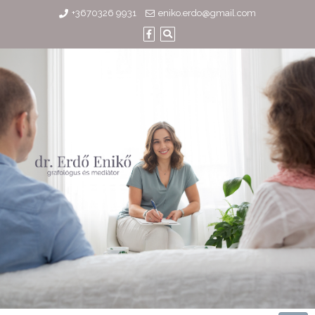
Skip
+3670326 9931
eniko.erdo@gmail.com
to
content