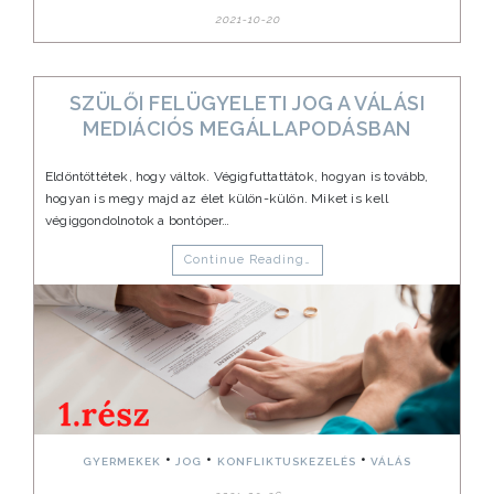
2021-10-20
SZÜLŐI FELÜGYELETI JOG A VÁLÁSI
MEDIÁCIÓS MEGÁLLAPODÁSBAN
Eldöntöttétek, hogy váltok. Végigfuttattátok, hogyan is tovább,
hogyan is megy majd az élet külön-külön. Miket is kell
végiggondolnotok a bontóper…
Continue Reading…
•
•
•
GYERMEKEK
JOG
KONFLIKTUSKEZELÉS
VÁLÁS