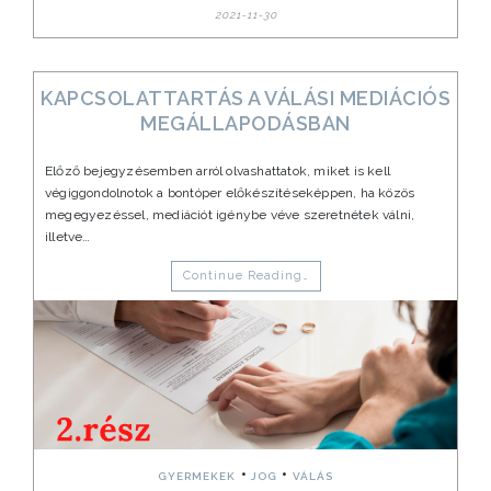
2021-11-30
KAPCSOLATTARTÁS A VÁLÁSI MEDIÁCIÓS
MEGÁLLAPODÁSBAN
Előző bejegyzésemben arról olvashattatok, miket is kell
végiggondolnotok a bontóper előkészítéseképpen, ha közös
megegyezéssel, mediációt igénybe véve szeretnétek válni,
illetve…
Continue Reading…
•
•
GYERMEKEK
JOG
VÁLÁS