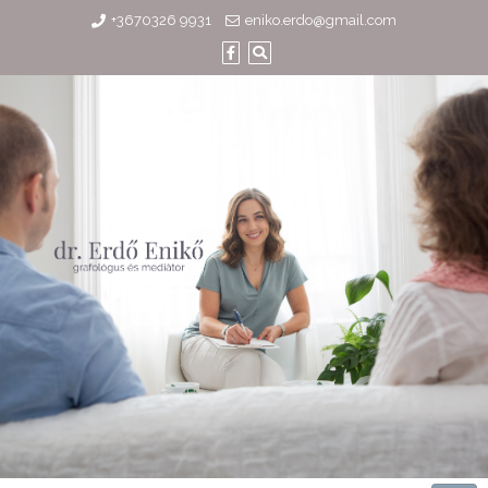
Skip
+3670326 9931
eniko.erdo@gmail.com
to
content