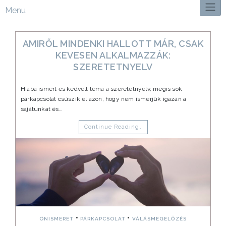
Menu
AMIRŐL MINDENKI HALLOTT MÁR, CSAK
KEVESEN ALKALMAZZÁK:
SZERETETNYELV
Hiába ismert és kedvelt téma a szeretetnyelv, mégis sok
párkapcsolat csúszik el azon, hogy nem ismerjük igazán a
sajátunkat és…
Continue Reading…
•
•
ÖNISMERET
PÁRKAPCSOLAT
VÁLÁSMEGELŐZÉS