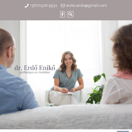
Skip
+3670326 9931
eniko.erdo@gmail.com
to
content