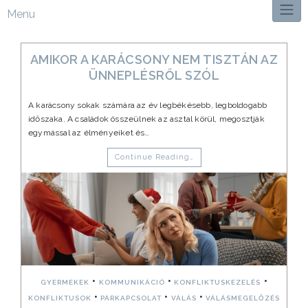
Menu
AMIKOR A KARÁCSONY NEM TISZTÁN AZ
ÜNNEPLÉSRŐL SZÓL
A karácsony sokak számára az év legbékésebb, legboldogabb
időszaka. A családok összeülnek az asztal körül, megosztják
egymással az élményeiket és…
Continue Reading…
•
•
•
GYERMEKEK
KOMMUNIKÁCIÓ
KONFLIKTUSKEZELÉS
•
•
•
KONFLIKTUSOK
PÁRKAPCSOLAT
VÁLÁS
VÁLÁSMEGELŐZÉS