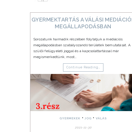
GYERMEKTARTÁS A VÁLÁSI MEDIÁCIÓ
MEGÁLLAPODÁSBAN
Sorozatunk harmadik részében folytatjuk a mediációs
megállapodásban szabályozandó területek bemutatását. A
szülői felügyeleti joggal és a kapcsolattartással már
megismerkedtünk, most…
Continue Reading…
•
•
GYERMEKEK
JOG
VÁLÁS
2021-11-30