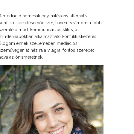
A mediáció nemcsak egy hatékony alternatív
konfliktuskezelési módszer, hanem számomra több:
szemléletmód, kommunikációs stílus, a
mindennapokban alkalmazható konfliktuskezelés.
Blogom ennek szellemében mediációs
szemüvegen át néz rá a világra, fontos szerepet
adva az önismeretnek.