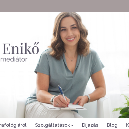
rafológiáról
Szolgáltatások
Díjazás
Blog
K